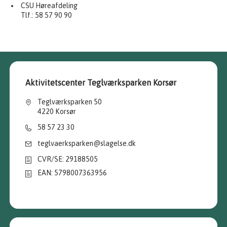
CSU Høreafdeling
Tlf.: 58 57 90 90
Aktivitetscenter Teglværksparken Korsør
Teglværksparken 50
4220 Korsør
58 57 23 30
teglvaerksparken@slagelse.dk
CVR/SE: 29188505
EAN: 5798007363956